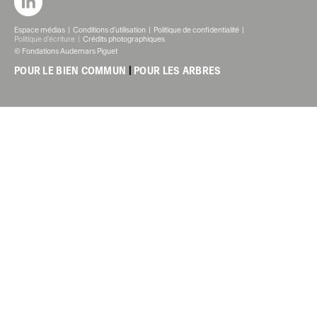
Espace médias
Conditions d’utilisation
Politique de confidentialité
Politique d'écriture
Crédits photographiques
© Fondations Audemars Piguet
POUR LE BIEN COMMUN
|
POUR LES ARBRES