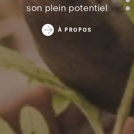
fon
son plein potentiel
fon
À PROPOS